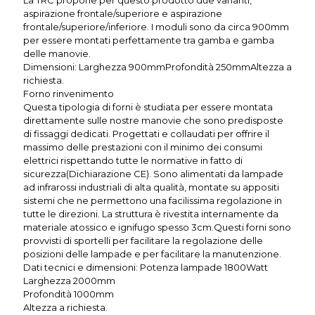
La TRC propone per questo prodotto due varianti,
aspirazione frontale/superiore e aspirazione
frontale/superiore/inferiore. I moduli sono da circa 900mm
per essere montati perfettamente tra gamba e gamba
delle manovie.
Dimensioni: Larghezza 900mmProfondità 250mmAltezza a
richiesta.
Forno rinvenimento
Questa tipologia di forni è studiata per essere montata
direttamente sulle nostre manovie che sono predisposte
di fissaggi dedicati. Progettati e collaudati per offrire il
massimo delle prestazioni con il minimo dei consumi
elettrici rispettando tutte le normative in fatto di
sicurezza(Dichiarazione CE). Sono alimentati da lampade
ad infrarossi industriali di alta qualità, montate su appositi
sistemi che ne permettono una facilissima regolazione in
tutte le direzioni. La struttura è rivestita internamente da
materiale atossico e ignifugo spesso 3cm.Questi forni sono
provvisti di sportelli per facilitare la regolazione delle
posizioni delle lampade e per facilitare la manutenzione.
Dati tecnici e dimensioni: Potenza lampade 1800Watt
Larghezza 2000mm
Profondità 1000mm
Altezza a richiesta.